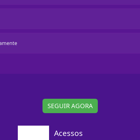
camente
SEGUIR AGORA
Acessos