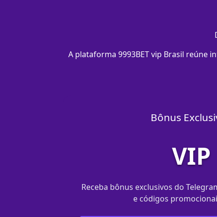
A plataforma 9993BET vip Brasil reúne 
Bônus Exclusi
VIP
Receba bônus exclusivos do Telegra
e códigos promocionai