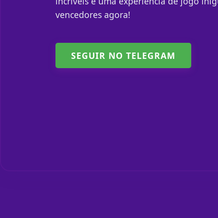
incríveis e uma experiência de jogo inig
vencedores agora!
SEGUIR NO TELEGRAM