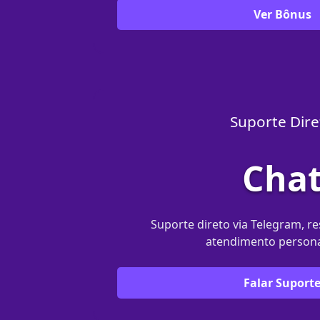
Ver Bônus
Suporte Dire
Cha
Suporte direto via Telegram, r
atendimento persona
Falar Suport