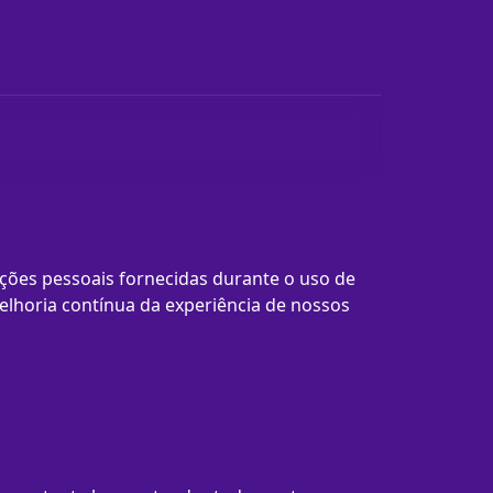
ções pessoais fornecidas durante o uso de
elhoria contínua da experiência de nossos