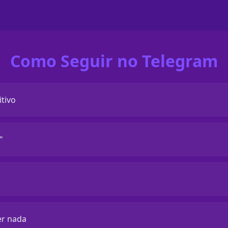
Como Seguir no Telegram
tivo
"
er nada