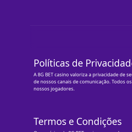
Políticas de Privacida
A 8G BET casino valoriza a privacidade de 
de nossos canais de comunicação. Todos os 
nossos jogadores.
Termos e Condições