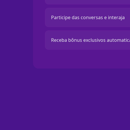
Participe das conversas e interaja
Receba bônus exclusivos automati