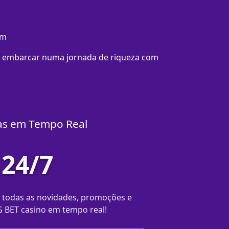
am
 a embarcar numa jornada de riqueza com
as em Tempo Real
24/7
e todas as novidades, promoções e
G BET casino em tempo real!