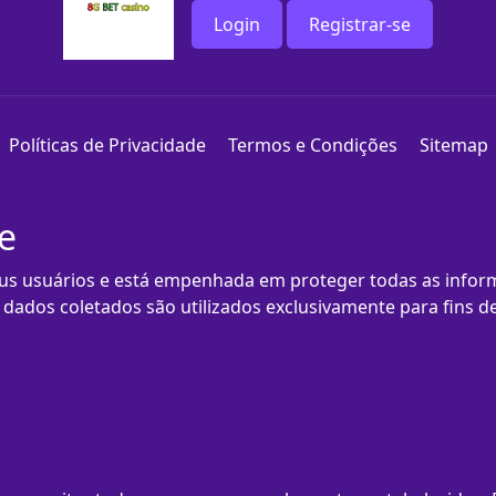
Login
Registrar-se
Políticas de Privacidade
Termos e Condições
Sitemap
de
seus usuários e está empenhada em proteger todas as info
dados coletados são utilizados exclusivamente para fins d