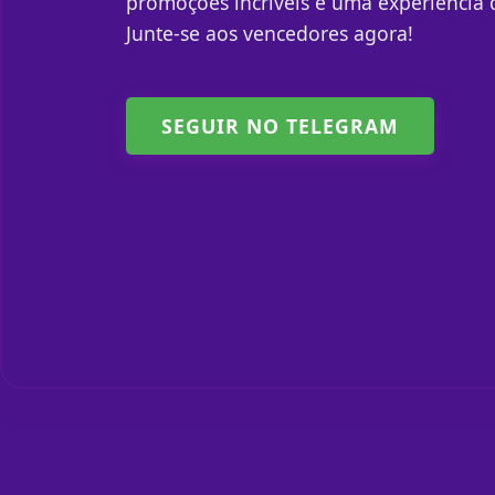
promoções incríveis e uma experiência d
Junte-se aos vencedores agora!
SEGUIR NO TELEGRAM