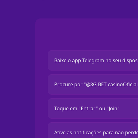
Baixe o app Telegram no seu disposi
Procure por "@8G BET casinoOficial
Toque em "Entrar" ou "Join"
Ative as notificações para não perd