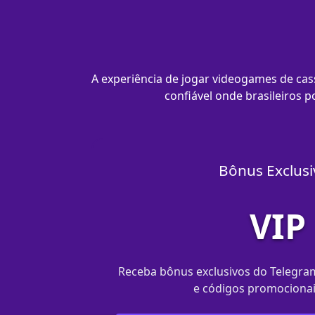
A experiência de jogar videogames de cas
confiável onde brasileiros 
Bônus Exclusi
VIP
Receba bônus exclusivos do Telegra
e códigos promocionai