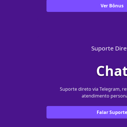
Ver Bônus
Suporte Dire
Cha
Suporte direto via Telegram, r
atendimento persona
Falar Suport