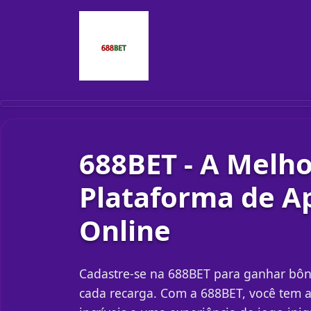
688BET - A Melh
Plataforma de A
Online
Cadastre-se na 688BET para ganhar bôn
cada recarga. Com a 688BET, você tem 