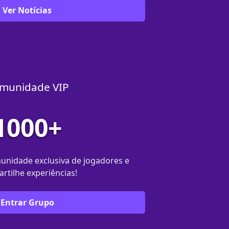
Ver Notícias
munidade VIP
1000+
unidade exclusiva de jogadores e
rtilhe experiências!
Entrar Grupo