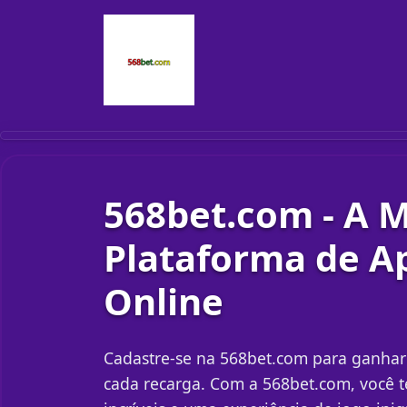
568bet.com - A 
Plataforma de A
Online
Cadastre-se na 568bet.com para ganhar
cada recarga. Com a 568bet.com, você 