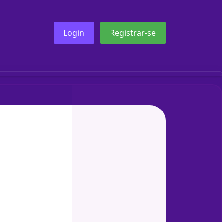
Login
Registrar-se