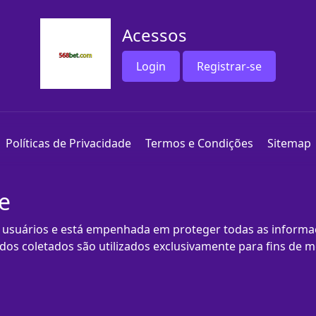
Acessos
Login
Registrar-se
Políticas de Privacidade
Termos e Condições
Sitemap
de
s usuários e está empenhada em proteger todas as informa
os coletados são utilizados exclusivamente para fins de m