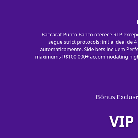
Baccarat Punto Banco oferece RTP excepci
segue strict protocols: initial deal de 
automaticamente. Side bets incluem Perfec
maximums R$100.000+ accommodating high ro
Bônus Exclusi
VIP