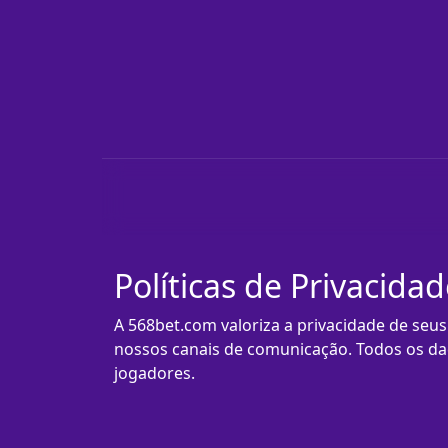
Políticas de Privacida
A 568bet.com valoriza a privacidade de seu
nossos canais de comunicação. Todos os dad
jogadores.