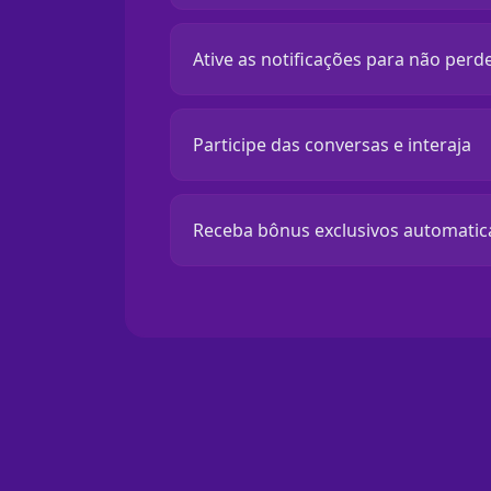
Ative as notificações para não perd
Participe das conversas e interaja
Receba bônus exclusivos automati