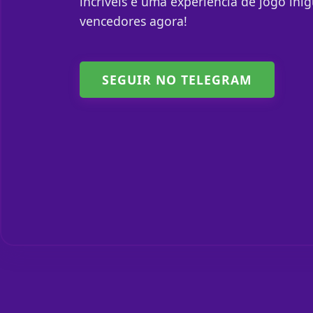
incríveis e uma experiência de jogo inig
vencedores agora!
SEGUIR NO TELEGRAM