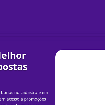
Melhor
postas
 bônus no cadastro e em
tem acesso a promoções