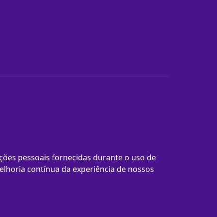
ções pessoais fornecidas durante o uso de
elhoria contínua da experiência de nossos