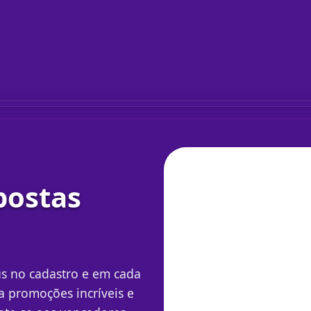
postas
s no cadastro e em cada
a promoções incríveis e