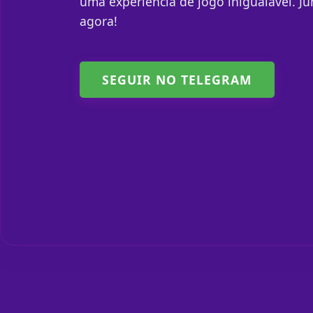
uma experiência de jogo inigualável. J
agora!
SEGUIR NO TELEGRAM