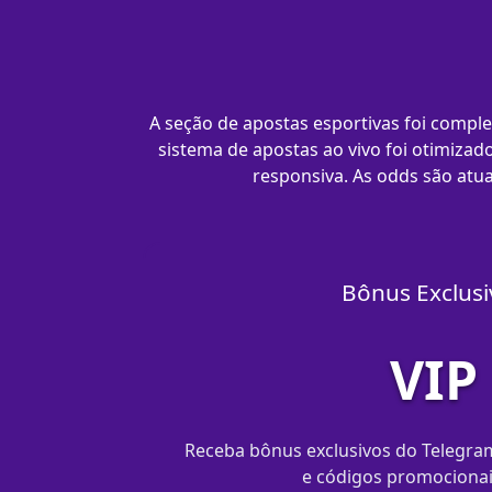
A seção de apostas esportivas foi compl
sistema de apostas ao vivo foi otimizad
responsiva. As odds são atu
Bônus Exclusi
VIP
Receba bônus exclusivos do Telegra
e códigos promocionai