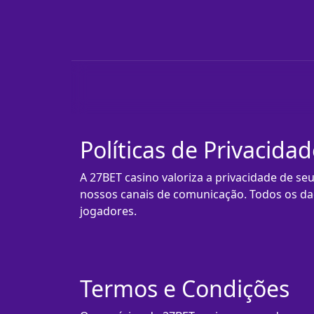
Políticas de Privacida
A 27BET casino valoriza a privacidade de s
nossos canais de comunicação. Todos os dad
jogadores.
Termos e Condições