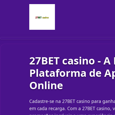
27BET casino - A
Plataforma de A
Online
Cadastre-se na 27BET casino para ganh
em cada recarga. Com a 27BET casino, 