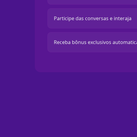
Participe das conversas e interaja
Receba bônus exclusivos automati