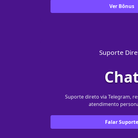
Ver Bônus
Suporte Dire
Cha
Suporte direto via Telegram, r
atendimento persona
Falar Suport