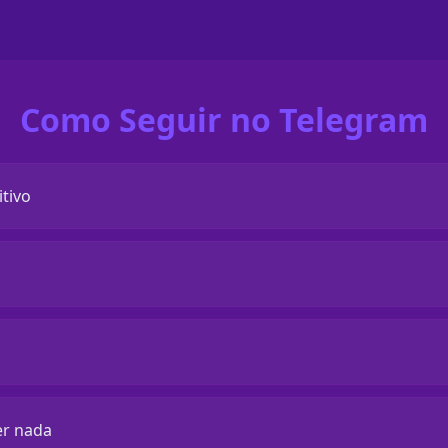
Como Seguir no Telegram
tivo
er nada