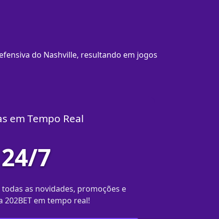
fensiva do Nashville, resultando em jogos
as em Tempo Real
24/7
e todas as novidades, promoções e
a 202BET em tempo real!