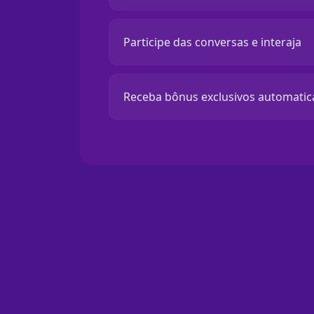
Participe das conversas e interaja
Receba bônus exclusivos automati