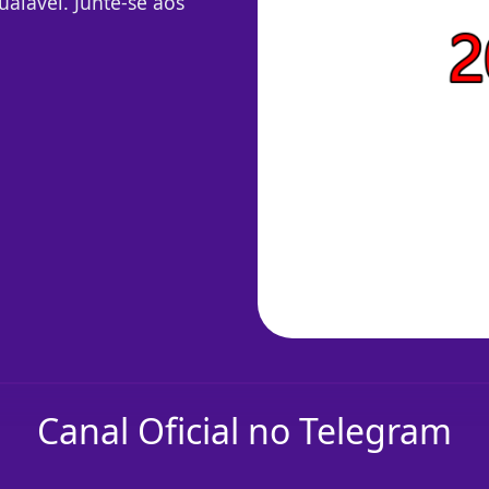
ualável. Junte-se aos
Canal Oficial no Telegram