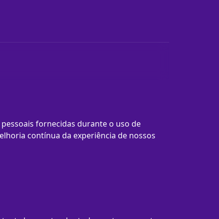
 pessoais fornecidas durante o uso de
elhoria contínua da experiência de nossos