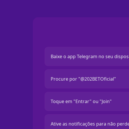
Baixe o app Telegram no seu disposi
Procure por "@202BETOficial"
Toque em "Entrar" ou "Join"
Ative as notificações para não perd