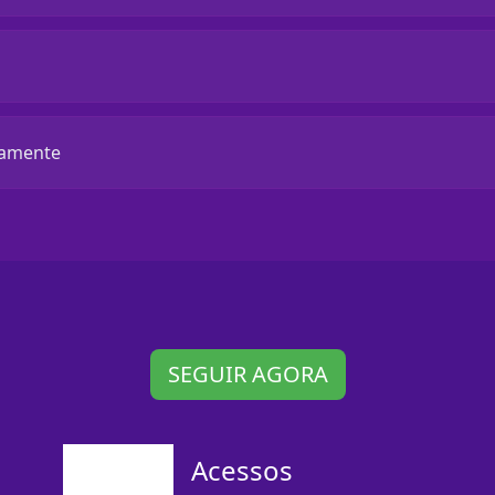
camente
SEGUIR AGORA
Acessos