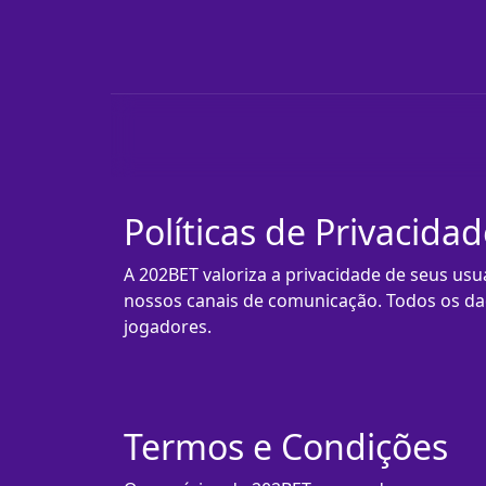
Políticas de Privacida
A 202BET valoriza a privacidade de seus us
nossos canais de comunicação. Todos os dad
jogadores.
Termos e Condições