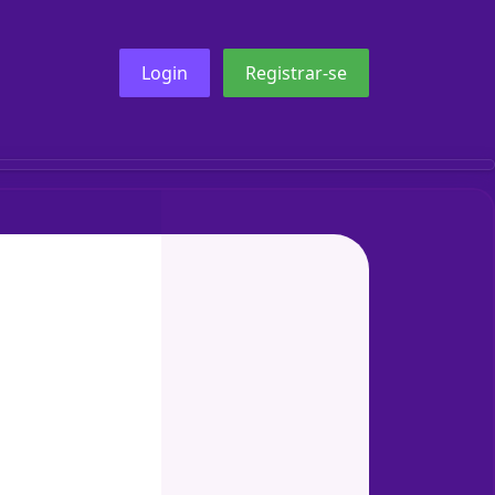
Login
Registrar-se