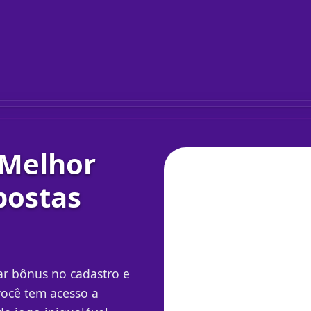
 Melhor
postas
r bônus no cadastro e
ocê tem acesso a