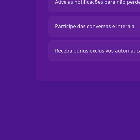
Ative as notificações para não perd
Participe das conversas e interaja
Receba bônus exclusivos automati