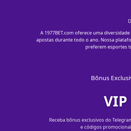
D
A 1977BET.com oferece uma diversidade 
apostas durante todo o ano. Nossa platafo
preferem esportes t
Bônus Exclusi
VIP
Receba bônus exclusivos do Telegra
e códigos promocionai