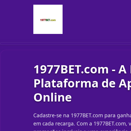
1977BET.com - A
Plataforma de A
Online
Cadastre-se na 1977BET.com para ganha
em cada recarga. Com a 1977BET.com, v