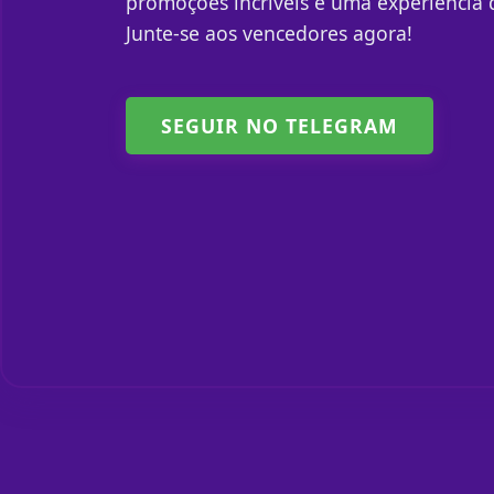
promoções incríveis e uma experiência d
Junte-se aos vencedores agora!
SEGUIR NO TELEGRAM