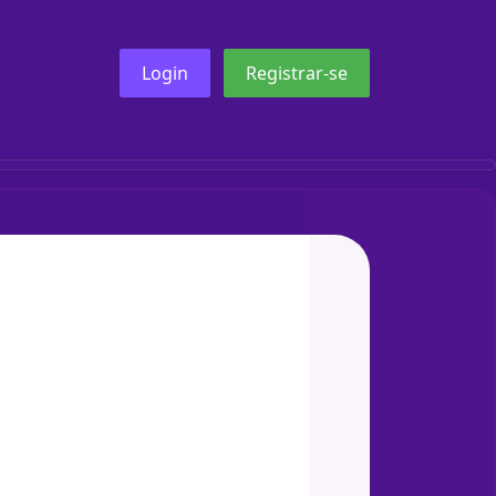
Login
Registrar-se