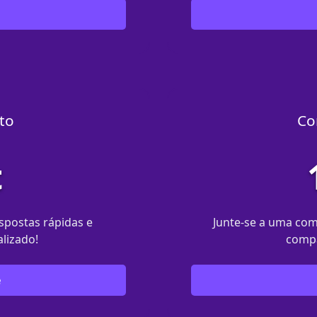
to
Co
t
espostas rápidas e
Junte-se a uma com
lizado!
compa
e