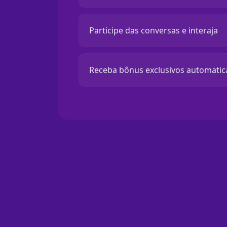
Participe das conversas e interaja
Receba bônus exclusivos automati