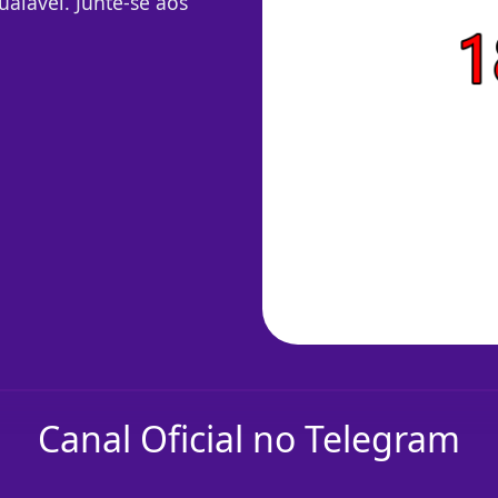
ualável. Junte-se aos
Canal Oficial no Telegram