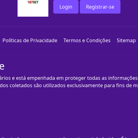
Login
Registrar-se
Políticas de Privacidade
Termos e Condições
Sitemap
de
uários e está empenhada em proteger todas as informações
os coletados são utilizados exclusivamente para fins de m