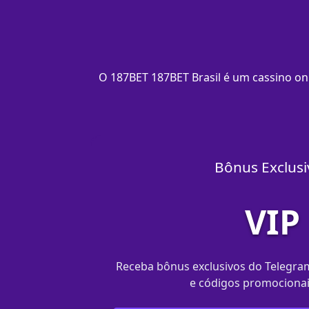
O 187BET 187BET Brasil é um cassino onl
Bônus Exclusi
VIP
Receba bônus exclusivos do Telegra
e códigos promocionai