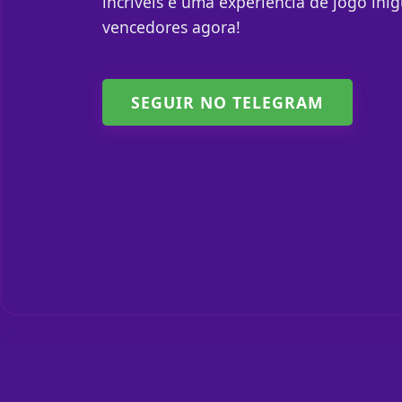
incríveis e uma experiência de jogo inig
vencedores agora!
SEGUIR NO TELEGRAM