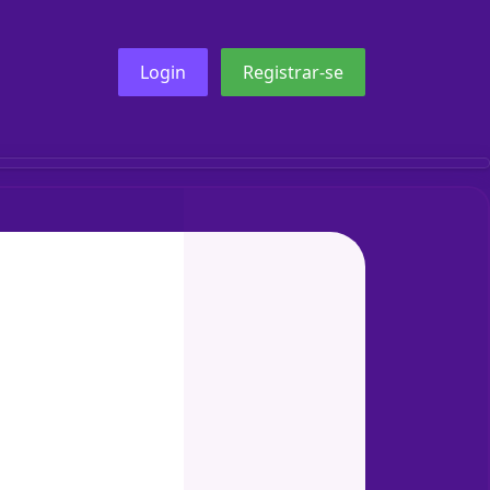
Login
Registrar-se