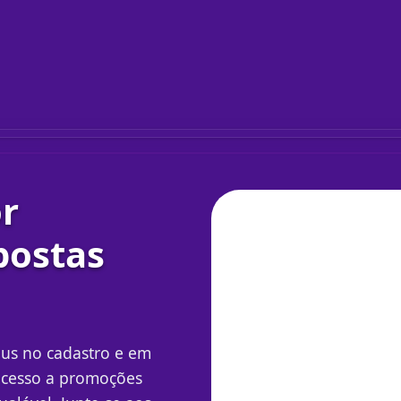
or
postas
us no cadastro e em
acesso a promoções