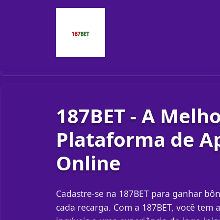
187BET - A Melh
Plataforma de A
Online
Cadastre-se na 187BET para ganhar bôn
cada recarga. Com a 187BET, você tem 