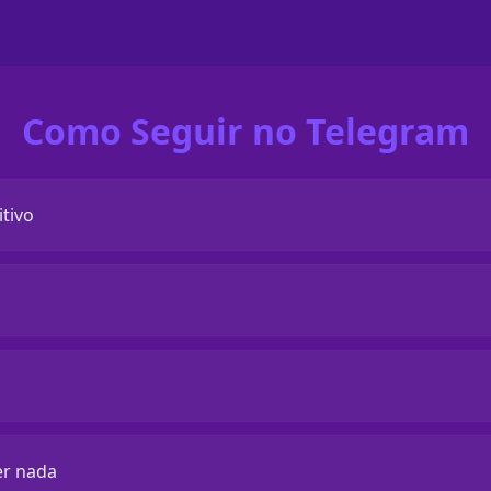
Como Seguir no Telegram
tivo
er nada