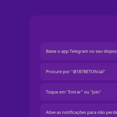
Baixe o app Telegram no seu disposi
Procure por "@187BETOficial"
Toque em "Entrar" ou "Join"
Ative as notificações para não perd