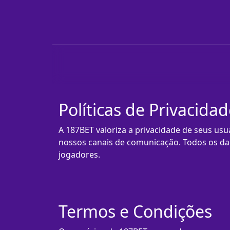
Políticas de Privacida
A 187BET valoriza a privacidade de seus us
nossos canais de comunicação. Todos os dad
jogadores.
Termos e Condições