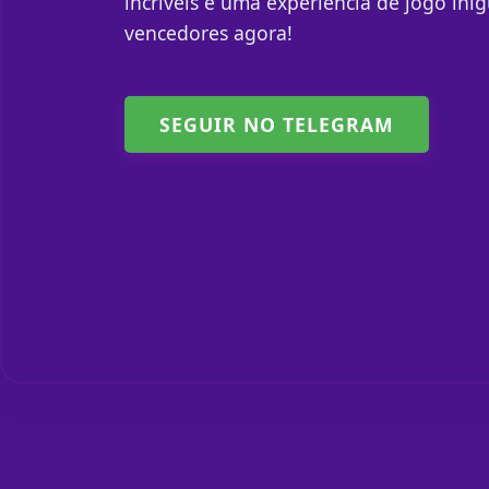
incríveis e uma experiência de jogo inig
vencedores agora!
SEGUIR NO TELEGRAM