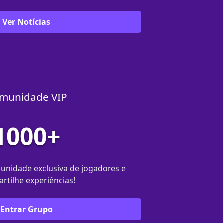
Ver Notícias
munidade VIP
1000+
unidade exclusiva de jogadores e
rtilhe experiências!
Entrar Grupo