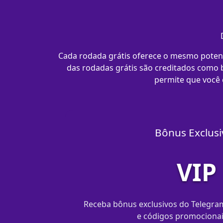
Cada rodada grátis oferece o mesmo potenc
das rodadas grátis são creditados como b
permite que você
Bônus Exclusi
VIP
Receba bônus exclusivos do Telegra
e códigos promocionai