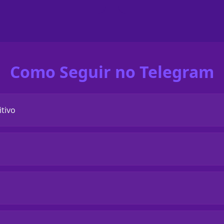
Como Seguir no Telegram
tivo