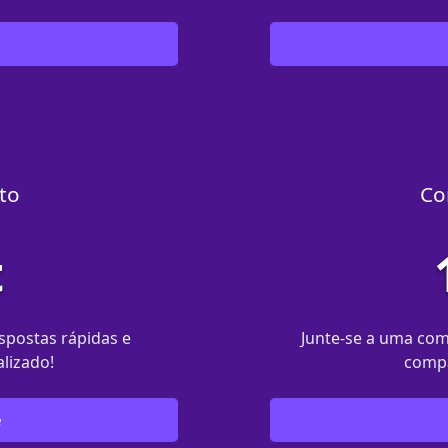
to
Co
t
espostas rápidas e
Junte-se a uma com
lizado!
compa
e