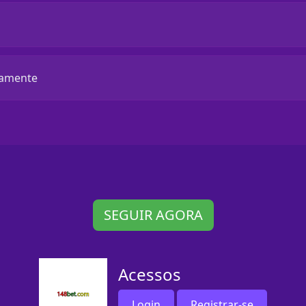
camente
SEGUIR AGORA
Acessos
Login
Registrar-se