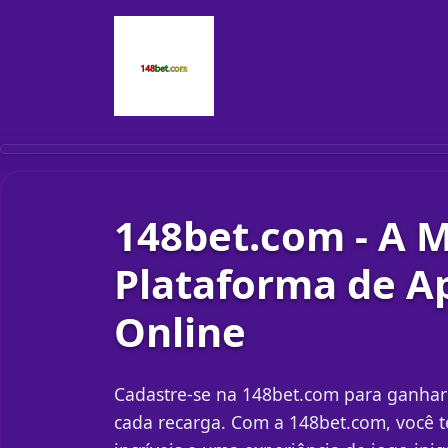
148bet.com - A 
Plataforma de A
Online
Cadastre-se na 148bet.com para ganhar
cada recarga. Com a 148bet.com, você 