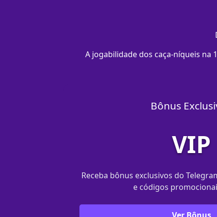
A jogabilidade dos caça-níqueis na
Bônus Exclusi
VIP
Receba bônus exclusivos do Telegra
e códigos promocionai
Ver Bônus