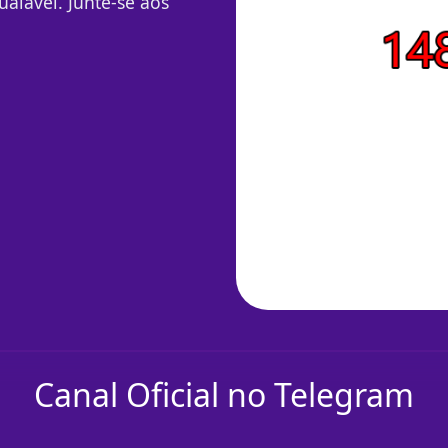
ualável. Junte-se aos
Canal Oficial no Telegram