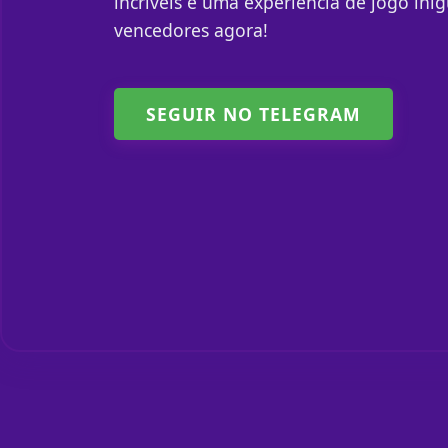
incríveis e uma experiência de jogo inig
vencedores agora!
SEGUIR NO TELEGRAM