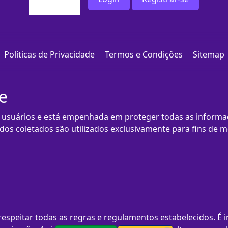
Políticas de Privacidade
Termos e Condições
Sitemap
de
s usuários e está empenhada em proteger todas as informa
os coletados são utilizados exclusivamente para fins de m
speitar todas as regras e regulamentos estabelecidos. É i