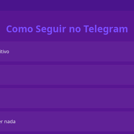
Como Seguir no Telegram
tivo
er nada