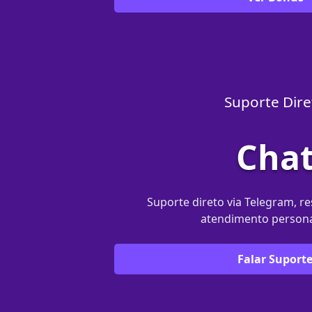
Suporte Dire
Cha
Suporte direto via Telegram, r
atendimento persona
Falar Suport