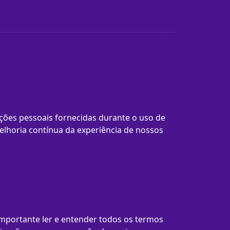
ções pessoais fornecidas durante o uso de
elhoria contínua da experiência de nossos
mportante ler e entender todos os termos