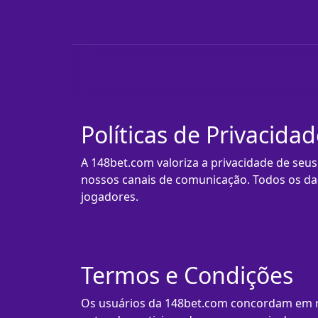
Políticas de Privacida
A 148bet.com valoriza a privacidade de seu
nossos canais de comunicação. Todos os dad
jogadores.
Termos e Condições
Os usuários da 148bet.com concordam em re