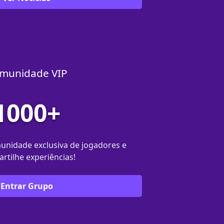
munidade VIP
1000+
unidade exclusiva de jogadores e
rtilhe experiências!
Entrar Grupo