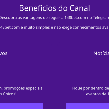
Benefícios do Canal
Descubra as vantagens de seguir a 148bet.com no Telegra
 148bet.com é muito simples e não exige conhecimentos ava
vos
Notíci
m, promoções especiais
Fique por dentro d
s únicos!
eventos da 