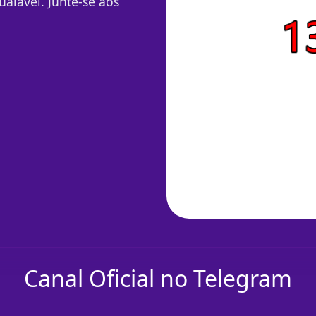
ualável. Junte-se aos
Canal Oficial no Telegram