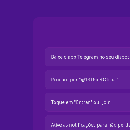
Baixe o app Telegram no seu disposi
Procure por "@1316betOficial"
Toque em "Entrar" ou "Join"
Ative as notificações para não perd