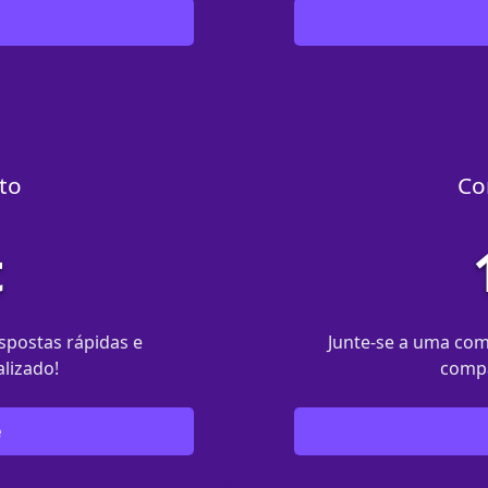
to
Co
t
espostas rápidas e
Junte-se a uma com
lizado!
compa
e