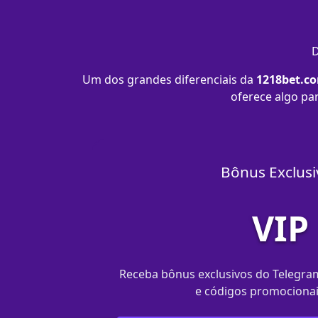
D
Um dos grandes diferenciais da
1218bet.c
oferece algo pa
Bônus Exclusi
VIP
Receba bônus exclusivos do Telegra
e códigos promocionai