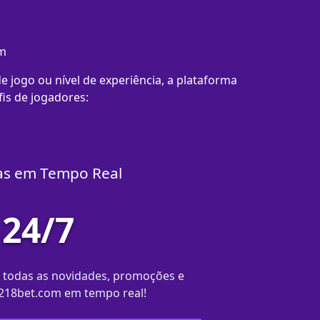
am
e jogo ou nível de experiência, a plataforma
fis de jogadores:
as em Tempo Real
24/7
e todas as novidades, promoções e
218bet.com em tempo real!