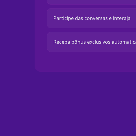
Participe das conversas e interaja
Receba bônus exclusivos automati