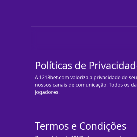
Políticas de Privacida
A 1218bet.com valoriza a privacidade de se
nossos canais de comunicação. Todos os dad
jogadores.
Termos e Condições