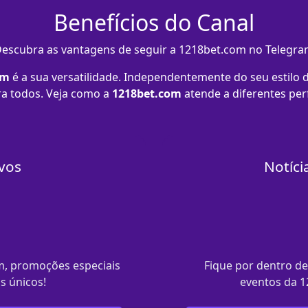
Benefícios do Canal
escubra as vantagens de seguir a 1218bet.com no Telegr
om
é a sua versatilidade. Independentemente do seu estilo d
ra todos. Veja como a
1218bet.com
atende a diferentes per
vos
Notíci
m, promoções especiais
Fique por dentro d
s únicos!
eventos da 1