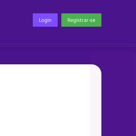
Login
Registrar-se