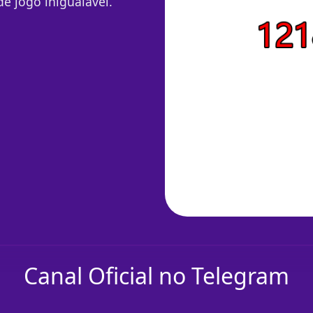
e jogo inigualável.
Canal Oficial no Telegram