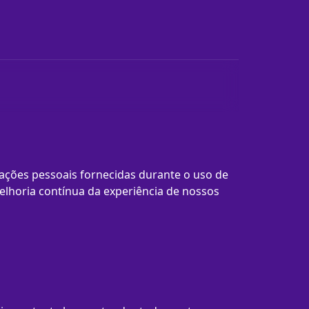
ações pessoais fornecidas durante o uso de
elhoria contínua da experiência de nossos