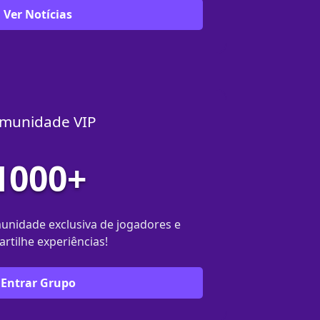
Ver Notícias
munidade VIP
1000+
unidade exclusiva de jogadores e
rtilhe experiências!
Entrar Grupo