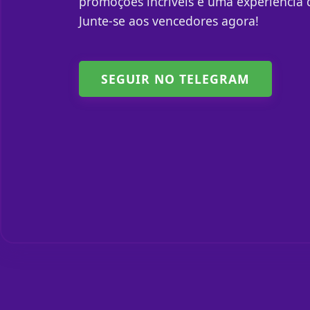
promoções incríveis e uma experiência d
Junte-se aos vencedores agora!
SEGUIR NO TELEGRAM