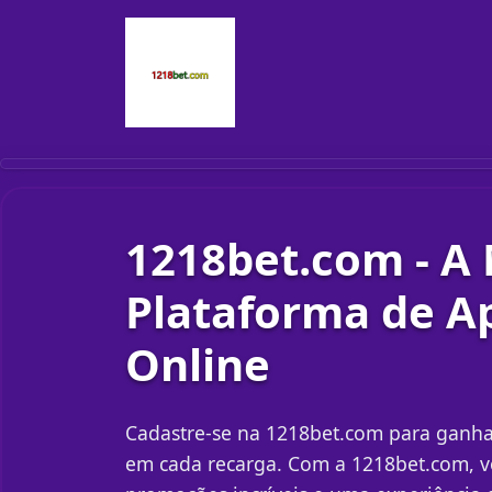
1218bet.com - A
Plataforma de A
Online
Cadastre-se na 1218bet.com para ganha
em cada recarga. Com a 1218bet.com, v