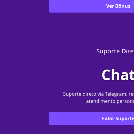
Ver Bônus
Suporte Dire
Cha
Suporte direto via Telegram, r
atendimento persona
Falar Suport