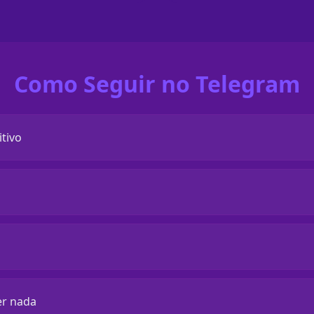
Como Seguir no Telegram
tivo
er nada